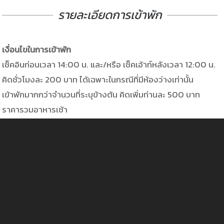
รายละเอียดการเข้าพัก
เงื่อนไขในการเข้าพัก
เช็คอินก่อนเวลา 14:00 น. และ/หรือ เช็คเอ้าท์หลังเวลา 12:00 น.
คิดชั่วโมงละ 200 บาท ได้เฉพาะในกรณีที่มีห้องว่างเท่านั้น
เข้าพักมากกว่าจำนวนที่ระบุข้างต้น คิดเพิ่มท่านละ 500 บาท
ราคารวมอาหารเช้า
อัตราค่าบริการเสริม
หมอน
ฟรี
ผ้าห่ม
100 บาท/ผืน
ผ้าเช็ดตัว
50 บาท/ผืน
ค่าอาหารเช้า
- เด็กต่ำกว่า 6 ปี
ฟรี
- เด็ก 6-12 ปี
100 บาท/คน
- เด็ก 12 ปีขึ้นไป และผู้ใหญ่
150 บาท/คน